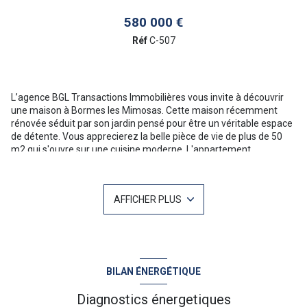
580 000 €
Réf
C-507
L’agence BGL Transactions Immobilières vous invite à découvrir
une maison à Bormes les Mimosas. Cette maison récemment
rénovée séduit par son jardin pensé pour être un véritable espace
de détente. Vous apprecierez la belle pièce de vie de plus de 50
m2 qui s'ouvre sur une cuisine moderne. L'appartement
indépendant de deux pièces vous permettra d'accueillir dans
d'excellentes conditions votre famille ou vos amis. L'accés et le
stationnement sont trés facile sur ce terrain plat de plus de 900
AFFICHER PLUS
m2. A visiter sans tarder ! Pour plus d'informations ou une visite
n'hésitez pas à contacter Christophe MAZET 06 71 10 19 03 Votre
agent commercial sur Le Lavandou : NoRSAC 344 368 931 “Les
informations sur les risques auxquels ce bien est exposé sont
disponibles sur le site Géorisques :www.georisques.gouv.fr ”
BILAN ÉNERGÉTIQUE
Diagnostics énergetiques