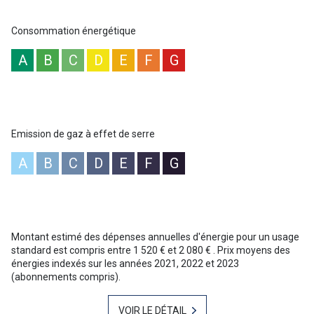
Consommation énergétique
A
B
C
D
E
F
G
Emission de gaz à effet de serre
A
B
C
D
E
F
G
Montant estimé des dépenses annuelles d'énergie pour un usage
standard est compris entre 1 520 € et 2 080 € . Prix moyens des
énergies indexés sur les années 2021, 2022 et 2023
(abonnements compris).
VOIR LE DÉTAIL