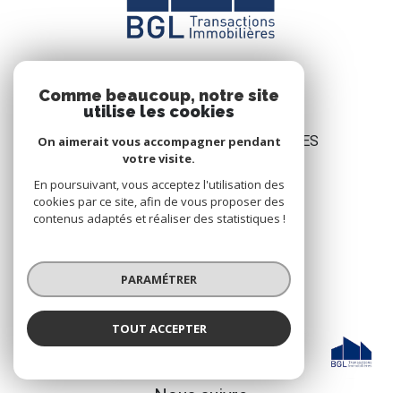
Comme beaucoup, notre site
utilise les cookies
BGL TRANSACTIONS IMMOBILIÈRES
On aimerait vous accompagner pendant
votre visite.
50 Avenue du général Bouvet,
En poursuivant, vous acceptez l'utilisation des
Résidence Le Grand Large,
cookies par ce site, afin de vous proposer des
bâtiment C
contenus adaptés et réaliser des statistiques !
83980
Le Lavandou
04 94 93 59 28
PARAMÉTRER
contact@bglimmo.com
TOUT ACCEPTER
BGL Transactions Immobilières
NOS RÉSEAUX
Agence
Nous suivre