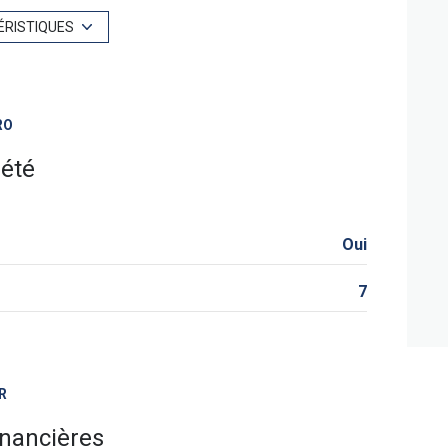
exposition Sud
ÉRISTIQUES
vue Dégagée
RO
terrasse
iété
Oui
7
R
inancières