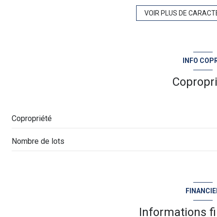
2 parking(s)
VOIR PLUS DE CARACT
2 niveau(x)
INFO COP
cave
Copropr
Copropriété
Nombre de lots
FINANCIE
Informations f