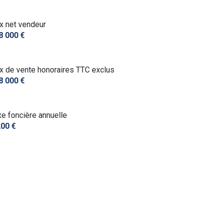
ix net vendeur
8 000 €
ix de vente honoraires TTC exclus
8 000 €
xe foncière annuelle
200 €