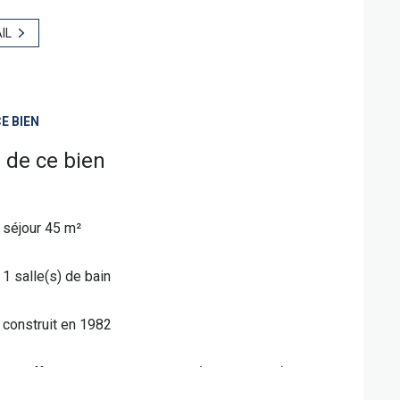
IL
E BIEN
 de ce bien
séjour 45 m²
1 salle(s) de bain
construit en 1982
Chauffage individuel : air pulsé (climatisation)