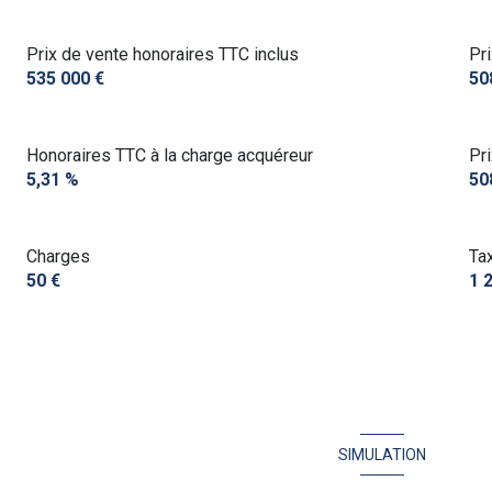
Prix de vente honoraires TTC inclus
Pr
535 000 €
50
Honoraires TTC à la charge acquéreur
Pr
5,31 %
50
Charges
Ta
50 €
1 
SIMULATION