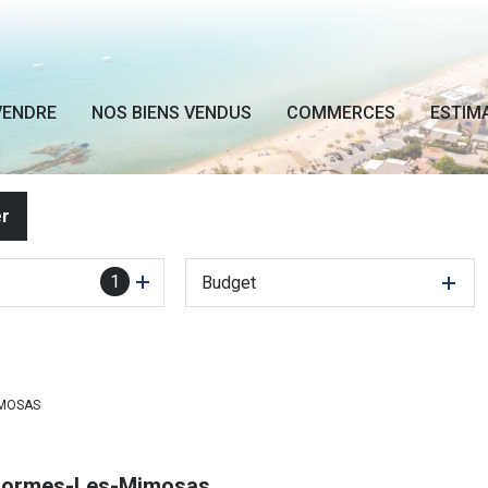
VENDRE
NOS BIENS VENDUS
COMMERCES
ESTIM
er
1
Budget
IMOSAS
 Bormes-Les-Mimosas