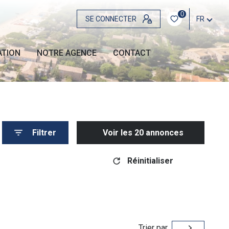
0
SE CONNECTER
FR
ATION
NOTRE AGENCE
CONTACT
Filtrer
Voir les
20
annonces
Réinitialiser
Trier par