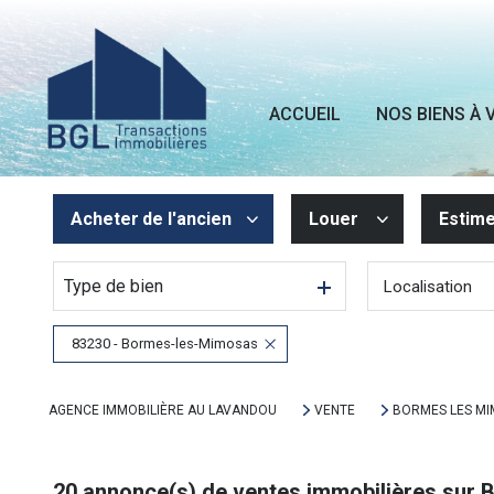
ACCUEIL
NOS BIENS À 
Acheter
de l'ancien
Louer
Estim
Type de bien
Localisation
De l'ancien
à l'année
De l'immo pro
83230 - Bormes-les-Mimosas
AGENCE IMMOBILIÈRE AU LAVANDOU
VENTE
BORMES LES M
20
annonce(s) de ventes immobilières sur