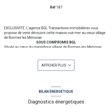
Réf
187
EXCLUSIVITE: L'agence BGL Transactions immobilières vous
propose de venir découvrir cette maison vue mer au vieux village
de Bormes les Mimosas.
SOUS COMPROMIS BGL
Située au cœur du magnifique village de Bormes-les-Mimosas,
cette maison atypique et entièrement rénovée offre une vue
imprenable sur les îles et la mer. Parfaite pour les amoureux du
vieux village en quête d'authenticité, elle constitue un pied-à-terre
AFFICHER PLUS
idéal.
L'accès depuis la ruelle du haut mène à une confortable pièce de
vie constituée d'une cuisine séparée parune verrière, d'une salle
d'eau avec WC et d'un accès à la mezzanine. Un escalier intérieur
conduit à la suite parentale, qui possède également un accès à la
ruelle du bas. Chaque espace de cette maison a été
BILAN ÉNERGÉTIQUE
soigneusement pensé et optimisé pour offrir confort et bien-être,
dans le respect de l'esprit de Bormes-les-Mimosas, classé parmi
Diagnostics énergetiques
les plus beaux villages de Provence. Commerces et stationement
à proximité.