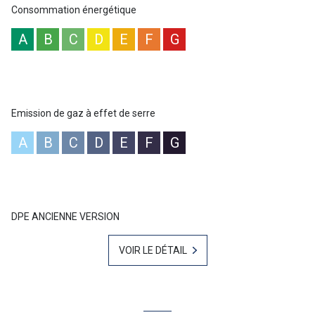
Bien rare à la vente
Consommation énergétique
Pour plus d'informations ou une visite n'hésitez pas à contacter
Christophe MAZET 06 71 10 19 03 Votre agent commercial sur Le
A
B
C
D
E
F
G
Lavandou : NoRSAC 344 368 931
“Les informations sur les risques auxquels ce bien est exposé sont
disponibles sur le site Géorisques :
www.georisques.gouv.fr
”
Emission de gaz à effet de serre
A
B
C
D
E
F
G
DPE ANCIENNE VERSION
VOIR LE DÉTAIL