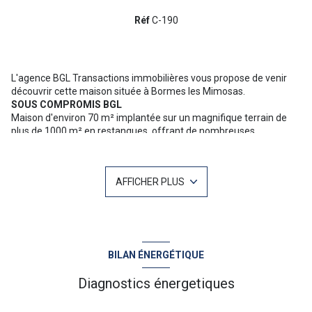
Réf
C-190
L'agence BGL Transactions immobilières vous propose de venir
découvrir cette maison située à Bormes les Mimosas.
SOUS COMPROMIS BGL
Maison d'environ 70 m² implantée sur un magnifique terrain de
plus de 1000 m² en restanques, offrant de nombreuses
possibilités d’agrandissement. Ce bien de caractère, idéalement
situé à proximité des commodités, se compose, en rez-de-
chaussée, d’une pièce de vie avec cuisine et d’une dépendance. À
AFFICHER PLUS
l’étage, vous trouverez deux chambres ainsi qu’une salle d’eau.
Exposée plein sud avec une vue dégagée, cette maison à l’accès
facile saura convenir à de nombreux profils, que vous souhaitiez
l’agrandir ou non.
Pour plus d'informations ou une visite n'hésitez pas à contacter
BILAN ÉNERGÉTIQUE
Christophe MAZET 06 71 10 19 03 Votre agent commercial sur Le
Lavandou : NoRSAC 344 368 931
Diagnostics énergetiques
“Les informations sur les risques auxquels ce bien est exposé sont
disponibles sur le site Géorisques :
www.georisques.gouv.fr
”