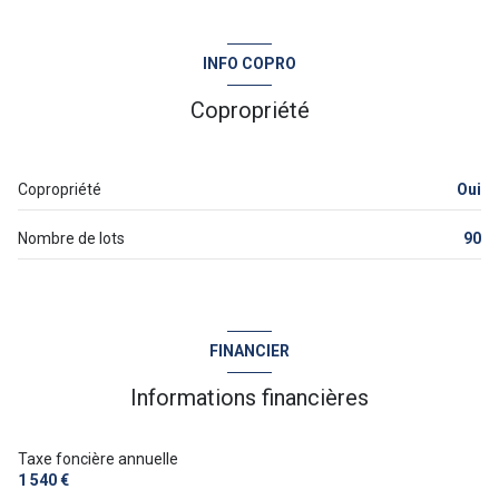
construit en 1974
INFO COPRO
cuisine séparée (semi-équipée)
Copropriété
Chauffage individuel : air pulsé (climatisation)
Copropriété
Oui
exposition Sud
Nombre de lots
90
vue dégagée
arboré
FINANCIER
piscinable
Informations financières
Taxe foncière annuelle
1 540 €