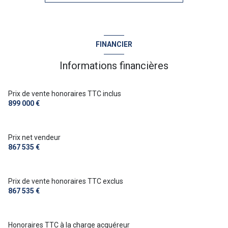
cuisine séparée (équipée)
1 garage(s)
FINANCIER
4 parking(s)
Informations financières
exposition Sud-Est
Prix de vente honoraires TTC inclus
899 000 €
vue Mer
Prix net vendeur
terrasse
867 535 €
arboré
Prix de vente honoraires TTC exclus
867 535 €
piscinable
Honoraires TTC à la charge acquéreur