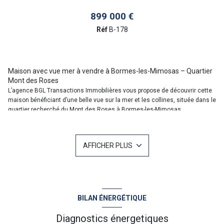
899 000 €
Réf
B-178
Maison avec vue mer à vendre à Bormes-les-Mimosas – Quartier
Mont des Roses
L’agence BGL Transactions Immobilières vous propose de découvrir cette
maison bénéficiant d’une belle vue sur la mer et les collines, située dans le
quartier recherché du Mont des Roses à Bormes-les-Mimosas.
Implantée au cœur d’un environnement résidentiel calme, à
proximité immédiate des commerces et des commodités, cette
propriété offre un cadre de vie agréable ainsi qu’un important
AFFICHER PLUS
potentiel d’aménagement.
Édifiée en 1966 sur un terrain plat de 1 230 m², piscinable, la maison
développe une surface habitable d’environ 103 m². Elle dispose également
d’un sous-sol offrant de nombreuses possibilités de rangement, de
stockage ou d’aménagement complémentaire.
Un grand garage pouvant accueillir plusieurs véhicules vient compléter
BILAN ÉNERGÉTIQUE
l’ensemble. La propriété permet également de stationner facilement
plusieurs voitures à l’intérieur du terrain.
Diagnostics énergetiques
I
mplantée au sein d’un domaine privé à Bormes-les-Mimosas, cette