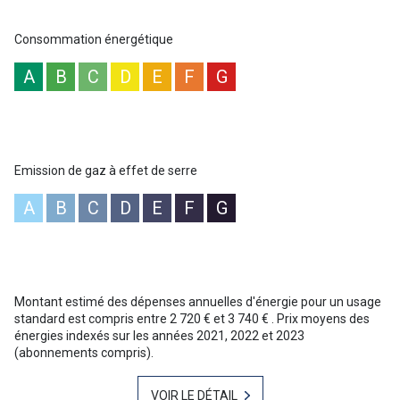
maison bénéficie d’un cadre privilégié, associant tranquillité, sécurité, vue
dégagée et proximité des commodités.
Consommation énergétique
Pour obtenir davantage d’informations ou organiser une visite, contactez
Baptiste Gainnet au 06 42 25 00 49, votre agent commercial au Lavandou.
A
B
C
D
E
F
G
Les informations sur les risques auxquels ce bien est exposé sont
disponibles sur le site Géorisques : [www.georisques.gouv.fr]
(http://www.georisques.gouv.fr)
Emission de gaz à effet de serre
A
B
C
D
E
F
G
Montant estimé des dépenses annuelles d'énergie pour un usage
standard est compris entre 2 720 € et 3 740 € . Prix moyens des
énergies indexés sur les années 2021, 2022 et 2023
(abonnements compris).
VOIR LE DÉTAIL