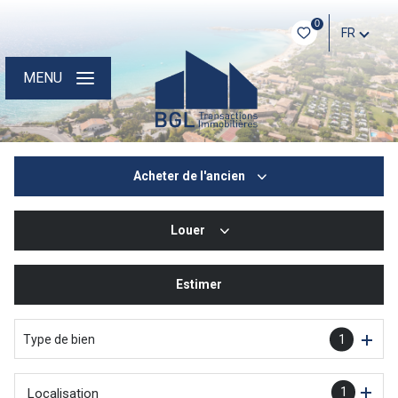
0
FR
MENU
Acheter
de l'ancien
Louer
De l'ancien
De l'immo pro
Estimer
à l'année
Type de bien
1
1
Localisation