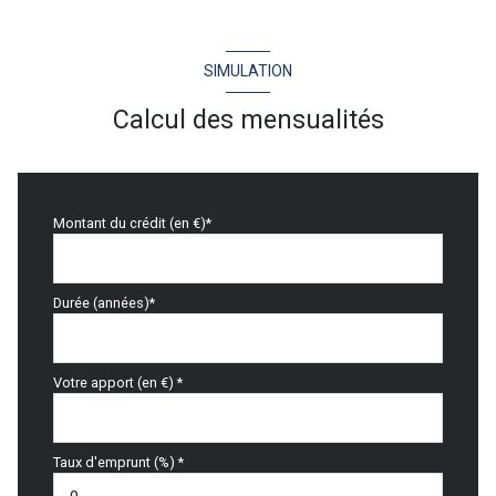
2 garage(s)
SIMULATION
exposition Sud-Ouest
Calcul des mensualités
2 niveau(x)
vue Mer
Montant du crédit (en €)*
terrasse
Durée (années)*
arboré
piscinable
Votre apport (en €) *
interphone
Taux d'emprunt (%) *
accès handicapé