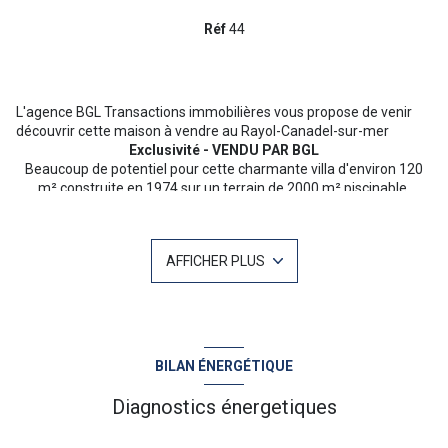
Réf
44
L'agence BGL Transactions immobilières vous propose de venir
découvrir cette maison à vendre au Rayol-Canadel-sur-mer
Exclusivité - VENDU PAR BGL
Beaucoup de potentiel pour cette charmante villa d'environ 120
m² construite en 1974 sur un terrain de 2000 m² piscinable.
Pour plus d'informations ou une visite n'hésitez pas à contacter
AFFICHER PLUS
Baptiste GAINNET 06 42 25 00 49 - Votre agent commercial sur Le
Lavandou - NoRSAC 839 202 389
“Les informations sur les risques auxquels ce bien est exposé sont
disponibles sur le site Géorisques :
www.georisques.gouv.fr
”
BILAN ÉNERGÉTIQUE
Diagnostics énergetiques