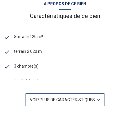
A PROPOS DE CE BIEN
Caractéristiques de ce bien
Surface 120 m²
terrain 2 020 m²
3 chambre(s)
1 salle(s) de bain
1 salle(s) d'eau
VOIR PLUS DE CARACTÉRISTIQUES
construit en 1974
cuisine séparée (semi-équipée)