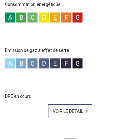
Consommation énergétique
A
B
C
D
E
F
G
Emission de gaz à effet de serre
A
B
C
D
E
F
G
DPE en cours
VOIR LE DÉTAIL