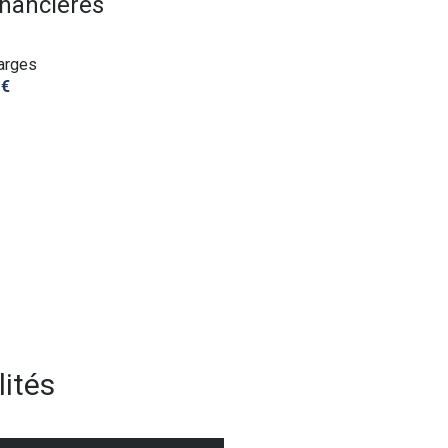
inancières
arges
 €
ités