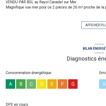
VENDU PAR BGL au Rayol Canadel sur Mer
Magnifique vue mer pour ce 2 pièces de 26 m² proche de la 
m² au calme.
Il se compose d'une pièce de vie avec cuisine ouverte, d'un
spacieuse.
AFFICHER PL
Pour plus d'informations ou une visite n'hésitez pas à con
202 389
“Les informations sur les risques auxquels ce bien est exposé
:
www.georisques.gouv.fr
”
BILAN ÉNERGÉ
Diagnostics én
Consommation énergétique
Emi
A
B
C
D
E
F
G
A
DPE en cours