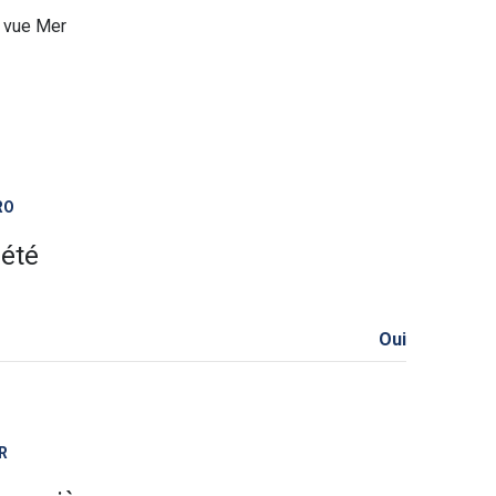
vue Mer
RO
iété
Oui
R