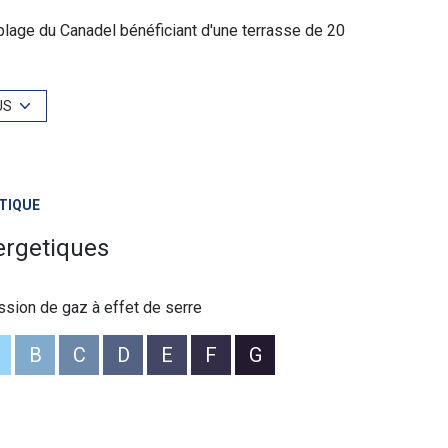
plage du Canadel bénéficiant d'une terrasse de 20
e salle d'eau, de Wc séparés et d'une chambre
US
tacter Baptiste GAINNET 06 42 25 00 49 - N°RSAC 839
 sont disponibles sur le site Géorisques
TIQUE
ergetiques
ssion de gaz à effet de serre
B
C
D
E
F
G