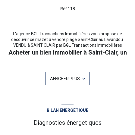
Réf
118
L'agence BGL Transactions Immobilières vous propose de
découvrir ce mazet à vendre plage Saint-Clair au Lavandou.
VENDU à SAINT CLAIR par BGL Transactions immobilières
Acheter un bien immobilier à Saint-Clair, un
quartier recherché du Lavandou
La plage de Saint-Clair au Lavandou est un secteur très prisé pour
l'achat d'un bien immobilier. Son cadre idyllique, son eau cristalline
AFFICHER PLUS
et son ambiance paisible en font un lieu recherché tant pour une
résidence principale que pour un investissement locatif
saisonnier. BGL Transactions Immobilières, spécialiste du marché
immobilier du Lavandou, vous accompagne dans la recherche et
l'achat de votre maison, appartement ou mazet à Saint-Clair.
Découvrez nos biens en vente sur notre site
www.bglimmo.fr
et
BILAN ÉNERGÉTIQUE
bénéficiez de notre expertise pour concrétiser votre projet
immobilier dans ce quartier d'exception.
Diagnostics énergetiques
Situé sur les hauteurs de la très prisée plage de Saint-Clair, ce bien
de type studio cabine vous fera bénéficier d'un environnement