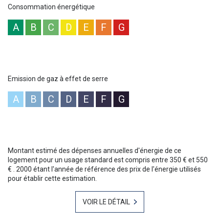
privilégié avec une vue dégagée sur les collines et la mer.
Consommation énergétique
Il se compose d'une pièce de vie climatisée avec cuisine, d'un coin
cabine et d'une salle d'eau avec WC.
A
B
C
D
E
F
G
Le jardin privatif d'environ 20m2 vous permettra de profiter du
calme de cette petite copropriété recherchée.
Vendu avec sa place de parking privative.
Pour plus d'informations ou une visite n'hésitez pas à contacter
Christophe MAZET 06 71 10 19 03 Votre agent commercial sur Le
Lavandou : NoRSAC 344 368 931
Emission de gaz à effet de serre
“Les informations sur les risques auxquels ce bien est exposé sont
disponibles sur le site Géorisques :
www.georisques.gouv.fr
”
A
B
C
D
E
F
G
Montant estimé des dépenses annuelles d'énergie de ce
logement pour un usage standard est compris entre 350 € et 550
€ . 2000 étant l'année de référence des prix de l'énergie utilisés
pour établir cette estimation.
VOIR LE DÉTAIL