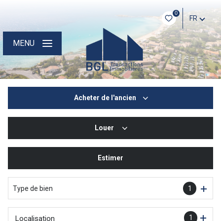
0
FR
MENU
Acheter
de l'ancien
Louer
De l'ancien
De l'immo pro
Estimer
à l'année
Type de bien
1
1
Localisation