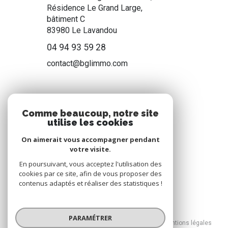
Résidence Le Grand Large,
bâtiment C
83980
Le Lavandou
04 94 93 59 28
contact@bglimmo.com
NOS RÉSEAUX
Comme beaucoup, notre site
utilise les cookies
Nous suivre
On aimerait vous accompagner pendant
votre visite.
En poursuivant, vous acceptez l'utilisation des
cookies par ce site, afin de vous proposer des
contenus adaptés et réaliser des statistiques !
© 2026 | Tous droits réservés
PARAMÉTRER
Nos honoraires
Nos partenaires
Mentions légales