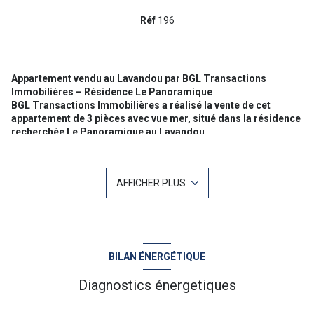
Réf
196
Appartement vendu au Lavandou par BGL Transactions
Immobilières – Résidence Le Panoramique
BGL Transactions Immobilières a réalisé la vente de cet
appartement de 3 pièces avec vue mer, situé dans la résidence
recherchée Le Panoramique au Lavandou.
Cette nouvelle vente vient confirmer l’expertise de notre agence
immobilière dans l’estimation et la vente d’appartements au
Lavandou, notamment pour les biens bénéficiant d’une vue mer,
AFFICHER PLUS
d’une terrasse, d’un stationnement privatif ou d’un emplacement
recherché.
Un appartement de 59 m² avec une vue mer exceptionnelle
Situé au dernier étage de la résidence Le Panoramique, cet
appartement traversant de 59 m² bénéficiait d’une vue
dominante sur la mer Méditerranée, les îles d’Or et le Cap Bénat.
BILAN ÉNERGÉTIQUE
L’appartement se composait d’une pièce de vie lumineuse, d’une
cuisine indépendante équipée, de deux chambres, d’une salle
Diagnostics énergetiques
d’eau et de toilettes séparées.
Son exposition sud-ouest, sa terrasse, sa climatisation et sa