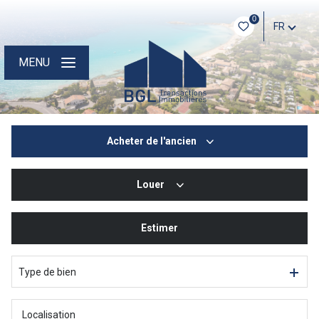
0
FR
MENU
Acheter
de l'ancien
Louer
De l'ancien
De l'immo pro
Estimer
à l'année
Type de bien