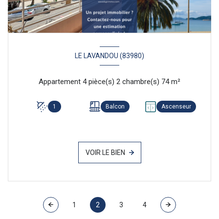
LE LAVANDOU (83980)
Appartement 4 pièce(s) 2 chambre(s) 74 m²
1
Balcon
Ascenseur
VOIR LE BIEN
1
2
3
4